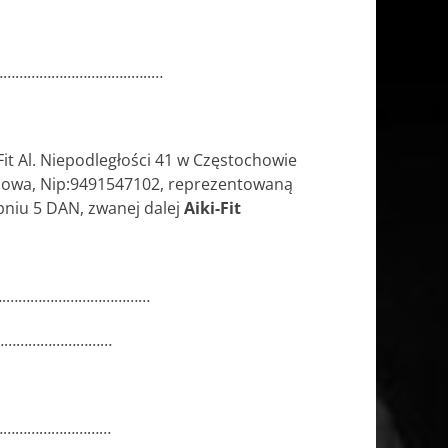
………………………..…..…
Fit Al. Niepodległości 41 w Częstochowie
howa, Nip:9491547102, reprezentowaną
opniu 5 DAN, zwanej dalej
Aiki-Fit
….………………………………
………………………………
…………………………