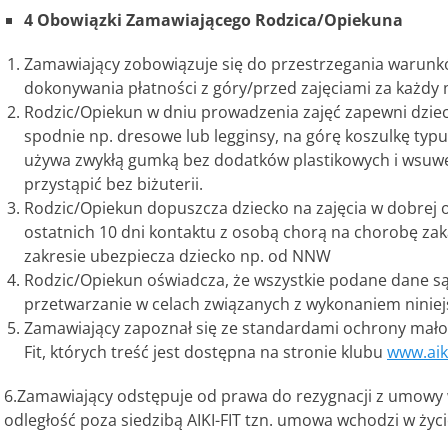
4 Obowiązki Zamawiającego Rodzica/Opiekuna
Zamawiający zobowiązuje się do przestrzegania warunk
dokonywania płatności z góry/przed zajęciami za każdy m
Rodzic/Opiekun w dniu prowadzenia zajęć zapewni dziec
spodnie np. dresowe lub legginsy, na górę koszulkę typu t
używa zwykłą gumką bez dodatków plastikowych i wsuw
przystąpić bez biżuterii.
Rodzic/Opiekun dopuszcza dziecko na zajęcia w dobrej o
ostatnich 10 dni kontaktu z osobą chorą na chorobę za
zakresie ubezpiecza dziecko np. od NNW
Rodzic/Opiekun oświadcza, że wszystkie podane dane są
przetwarzanie w celach związanych z wykonaniem ninie
Zamawiający zapoznał się ze standardami ochrony małol
Fit, których treść jest dostępna na stronie klubu
www.aik
6.Zamawiający odstępuje od prawa do rezygnacji z umowy w
odległość poza siedzibą AIKI-FIT tzn. umowa wchodzi w życi