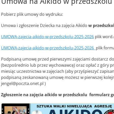
Umowa na Aikido w przedszkolu
Pobierz plik umowy do wydruku:
Umowa i zgłoszenie Dziecka na zajęcia Aikido
w przedszko
UMOWA-zajecia-aikido-w-przedszkolu-2025-2026
plik word.
UMOWA-zajecia-aikido-w-przedszkolu-2025-2026
plik form
Podpisaną umowę przed pierwszymi zajęciami dostarcz do
(bezpośrednio lub przez wychowawcę) oraz opłać z góry pr
miesiąc uczestnictwa w zajęciach (aby przyśpieszyć zapisan
podpisaną zeskanowaną umowę możesz w pierwszej kolejno
jengel@poczta.onet.pl )
Zgłoszenie na zajęcia aikido w przedszkolu formularz g